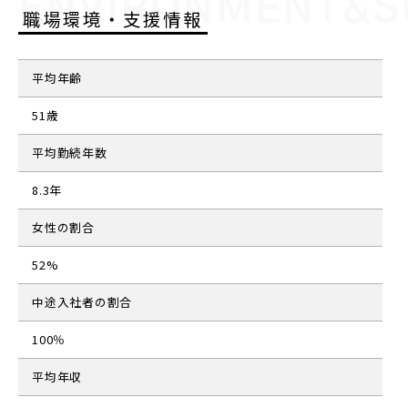
ENVIRONMENT&S
職場環境・支援情報
平均年齢
51歳
平均勤続年数
8.3年
女性の割合
52%
中途入社者の割合
100％
平均年収