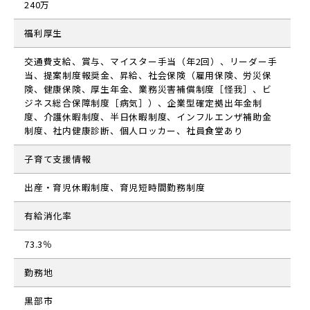
240万
福利厚生
交通費支給、賞与、マイスター手当（年2回）、リーダー手
当、提案制度報奨金、昇給、社会保険（雇用保険、労災保
険、健康保険、厚生年金、業務災害補償制度［怪我］、ビ
ジネス総合保障制度［病気］）、企業型確定拠出年金制
度、介護休暇制度、半日休暇制度、インフルエンザ補助金
制度、社内健康診断、個人ロッカー、社員食堂あり
子育て支援情報
出産・育児休暇制度、育児短時間勤務制度
有給消化率
73.3％
勤務地
黒部市