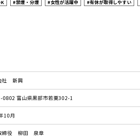
OK
#禁煙・分煙
#女性が活躍中
#有休が取得しやすい
会社 新興
8-0802 富山県黒部市若栗302-1
1年10月
取締役 柳田 泉章