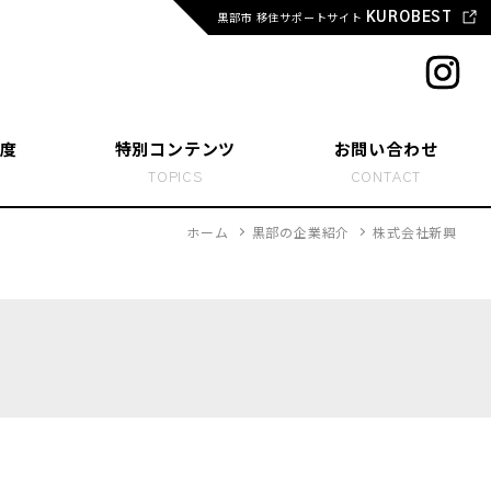
黒部市 移住サポートサイト
KUROBEST
度
特別コンテンツ
お問い合わせ
T
TOPICS
CONTACT
ホーム
黒部の企業紹介
株式会社新興
変えた人たち
らし、起業する
活学生 ホンネトーク
活 お役立ちリンク