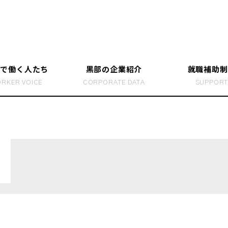
部で働く人たち
黒部の企業紹介
就職補助制
RKER VOICE
CORPORATE DATA
SUPPOR
で働く人のリアル
らす
働き方を
黒部で暮
ホンネBOOK” つくりました
富山の就
ところ！
富山で就