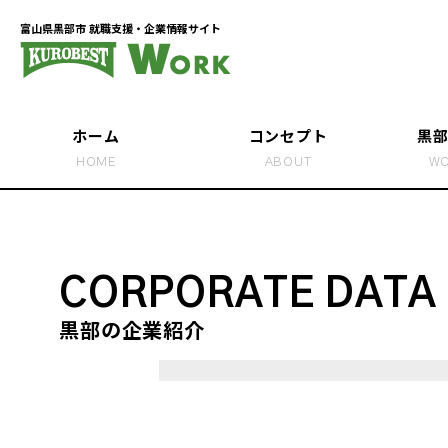
富山県黒部市 就職支援・企業情報サイト
ホーム
コンセプト
黒
HOME
ABOUT
WO
学生が聞く、黒部
黒部で働いて、暮
CORPORATE DATA
学生たちと “就活
黒部の企業紹介
黒部市ってこんな