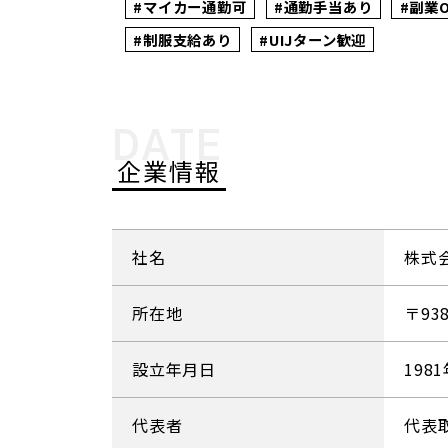
#マイカー通勤可
#通勤手当あり
#副業
#制服支給あり
#UIJターン歓迎
DATE
企業情報
社名
株式
所在地
〒93
設立年月日
198
代表者
代表