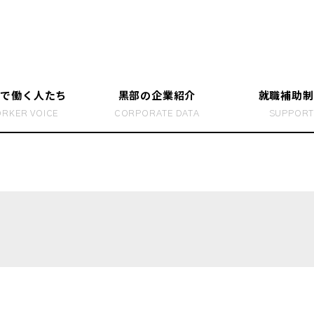
部で働く人たち
黒部の企業紹介
就職補助制
RKER VOICE
CORPORATE DATA
SUPPOR
で働く人のリアル
らす
働き方を
黒部で暮
ホンネBOOK” つくりました
富山の就
ところ！
富山で就