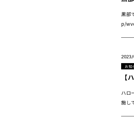
黒部で
p/wv
2023/
お知
【
ハロ
施し