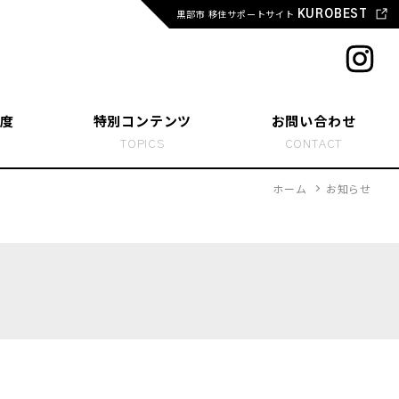
黒部市 移住サポートサイト
KUROBEST
度
特別コンテンツ
お問い合わせ
T
TOPICS
CONTACT
ホーム
お知らせ
変えた人たち
らし、起業する
活学生 ホンネトーク
活 お役立ちリンク