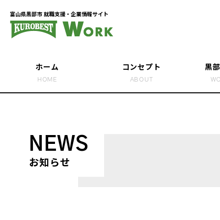
富山県黒部市 就職支援・企業情報サイト
ホーム
コンセプト
黒
HOME
ABOUT
WO
学生が聞く、黒部
黒部で働いて、暮
NEWS
学生たちと “就活
お知らせ
黒部市ってこんな