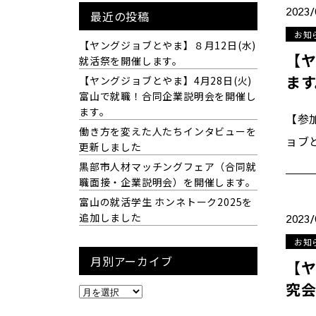
2023/
最近の投稿
お知
【ヤングジョブとやま】８月12日(水)
【ヤ
就活祭を開催します。
ます
【ヤングジョブとやま】4月28日(火)
富山で就職！合同企業説明会を開催し
ます。
【参
働き方を変えた人たちインタビューを
ョブ
更新しました
黒部市人材マッチングフェア（合同就
職面接・企業説明会）を開催します。
富山の就活学生 ホンネトーク2025を
追加しました
2023/
お知
月別アーカイブ
【ヤ
究