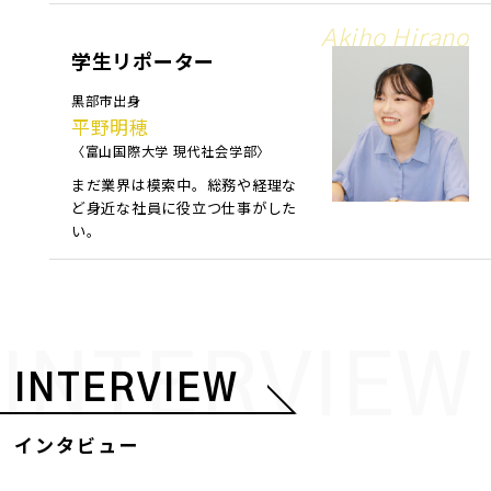
Akiho Hirano
学生リポーター
黒部市出身
平野明穂
〈富山国際大学 現代社会学部〉
まだ業界は模索中。総務や経理な
ど身近な社員に役立つ仕事がした
い。
INTERVIEW
INTERVIEW
インタビュー