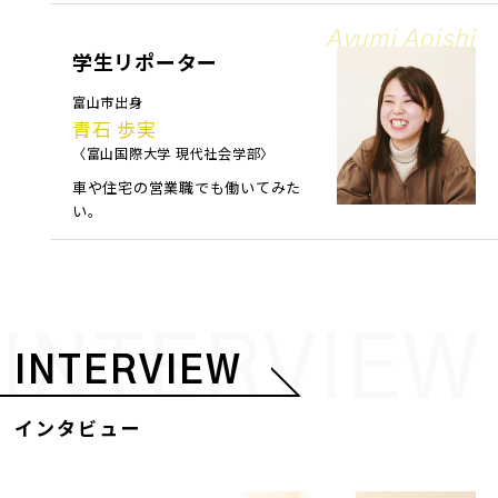
Ayumi Aoishi
学生リポーター
富山市出身
青石 歩実
〈富山国際大学 現代社会学部〉
車や住宅の営業職でも働いてみた
い。
INTERVIEW
INTERVIEW
インタビュー