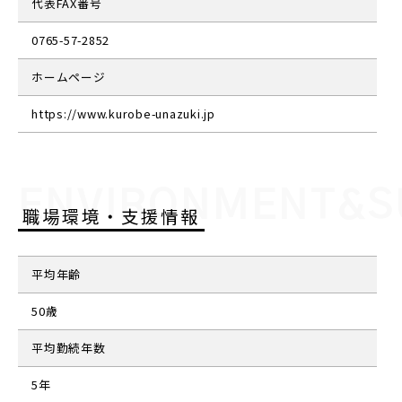
代表FAX番号
0765-57-2852
ホームページ
https://www.kurobe-unazuki.jp
ENVIRONMENT&S
職場環境・支援情報
平均年齢
50歳
平均勤続年数
5年