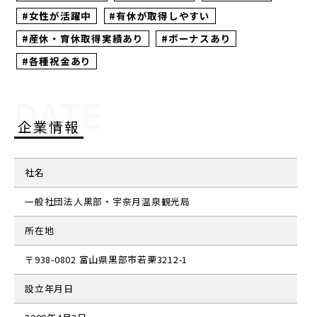
#女性が活躍中
#有休が取得しやすい
#産休・育休取得実績あり
#ボーナスあり
#各種祝金あり
DATE
企業情報
社名
一般社団法人黒部・宇奈月温泉観光局
所在地
〒938-0802 富山県黒部市若栗3212-1
設立年月日