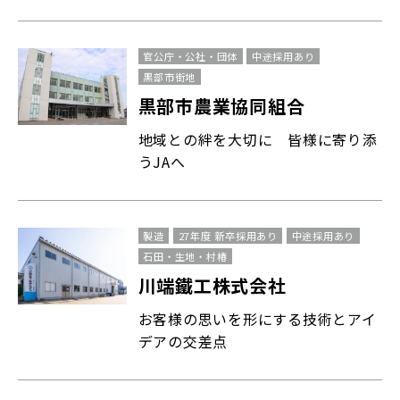
官公庁・公社・団体
中途採用あり
黒部市街地
黒部市農業協同組合
地域との絆を大切に 皆様に寄り添
うJAへ
製造
27年度 新卒採用あり
中途採用あり
石田・生地・村椿
川端鐵工株式会社
お客様の思いを形にする技術とアイ
デアの交差点