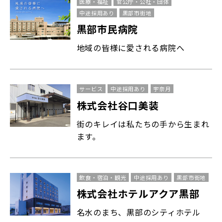
医療・福祉
官公庁・公社・団体
中途採用あり
黒部市街地
黒部市民病院
地域の皆様に愛される病院へ
サービス
中途採用あり
宇奈月
株式会社谷口美装
街のキレイは私たちの手から生まれ
ます。
飲食・宿泊・観光
中途採用あり
黒部市街地
株式会社ホテルアクア黒部
名水のまち、黒部のシティホテル