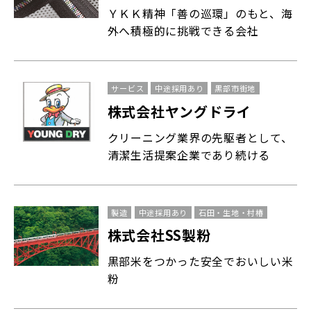
ＹＫＫ精神「善の巡環」のもと、海
外へ積極的に挑戦できる会社
サービス
中途採用あり
黒部市街地
株式会社ヤングドライ
クリーニング業界の先駆者として、
清潔生活提案企業であり続ける
製造
中途採用あり
石田・生地・村椿
株式会社SS製粉
黒部米をつかった安全でおいしい米
粉