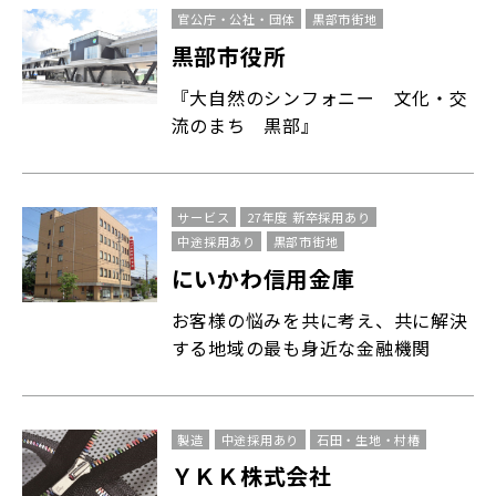
官公庁・公社・団体
黒部市街地
黒部市役所
『大自然のシンフォニー 文化・交
流のまち 黒部』
サービス
27年度 新卒採用あり
中途採用あり
黒部市街地
にいかわ信用金庫
お客様の悩みを共に考え、共に解決
する地域の最も身近な金融機関
製造
中途採用あり
石田・生地・村椿
ＹＫＫ株式会社