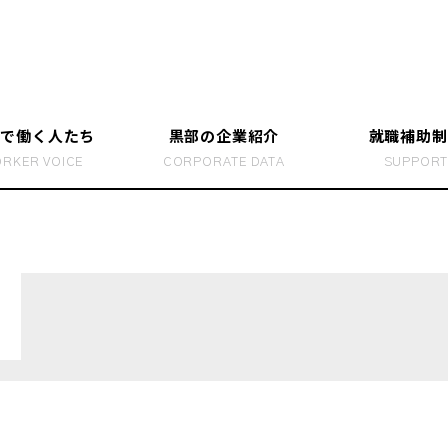
部で働く人たち
黒部の企業紹介
就職補助制
RKER VOICE
CORPORATE DATA
SUPPOR
で働く人のリアル
らす
働き方を
黒部で暮
ホンネBOOK” つくりました
富山の就
ところ！
富山で就