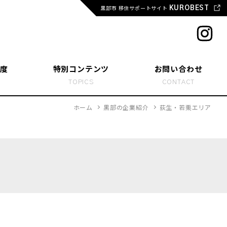
黒部市 移住サポートサイト
KUROBEST
度
特別コンテンツ
お問い合わせ
T
TOPICS
CONTACT
ホーム
黒部の企業紹介
荻生・若栗エリア
変えた人たち
らし、起業する
活学生 ホンネトーク
活 お役立ちリンク